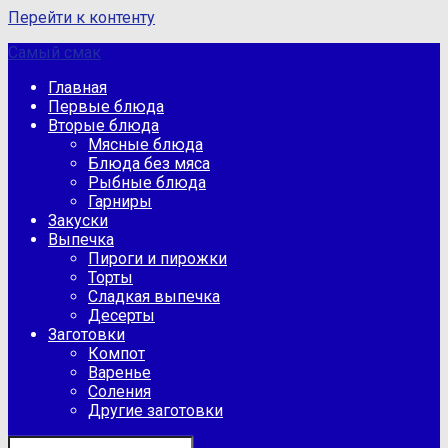
Перейти к контенту
Самый смак
Главная
Первые блюда
Вторые блюда
Мясные блюда
Блюда без мяса
Рыбные блюда
Гарниры
Закуски
Выпечка
Пироги и пирожки
Торты
Сладкая выпечка
Десерты
Заготовки
Компот
Варенье
Соления
Другие заготовки