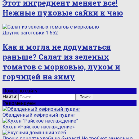
Этот ингредиент меняет все!
Нежные пуховые сайки к чаю
Другие заготовки
1 652
Как я могла не додуматься
раньше? Салат из зеленых
томатов с морковью, луком и
горчицей на зиму
Поиск по сайту
Найти:
Рекомендуем
Обалденный кефирный пудинг
Кухен «Райское наслаждение»
Проще рецепта хлеба не бывает! Не требует замеса и в