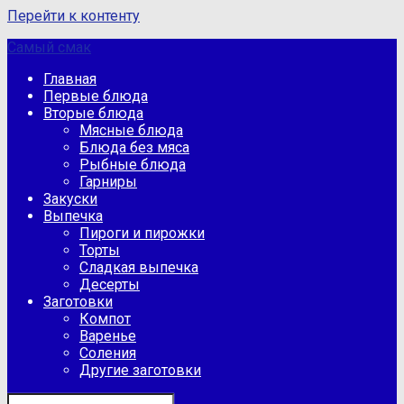
Перейти к контенту
Самый смак
Главная
Первые блюда
Вторые блюда
Мясные блюда
Блюда без мяса
Рыбные блюда
Гарниры
Закуски
Выпечка
Пироги и пирожки
Торты
Сладкая выпечка
Десерты
Заготовки
Компот
Варенье
Соления
Другие заготовки