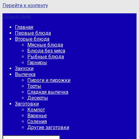
Перейти к контенту
Самый смак
Главная
Первые блюда
Вторые блюда
Мясные блюда
Блюда без мяса
Рыбные блюда
Гарниры
Закуски
Выпечка
Пироги и пирожки
Торты
Сладкая выпечка
Десерты
Заготовки
Компот
Варенье
Соления
Другие заготовки