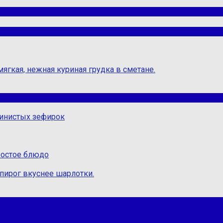
ягкая, нежная куриная грудка в сметане.
ужинистых зефирок
ростое блюдо
пирог вкуснее шарлотки.