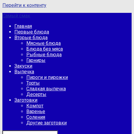
Перейти к контенту
Самый смак
Главная
Первые блюда
Вторые блюда
Мясные блюда
Блюда без мяса
Рыбные блюда
Гарниры
Закуски
Выпечка
Пироги и пирожки
Торты
Сладкая выпечка
Десерты
Заготовки
Компот
Варенье
Соления
Другие заготовки